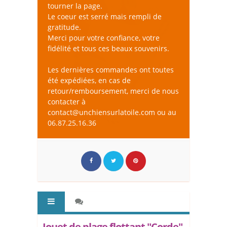
tourner la page.
Le coeur est serré mais rempli de
gratitude.
Merci pour votre confiance, votre
fidélité et tous ces beaux souvenirs.
Les dernières commandes ont toutes
été expédiées, en cas de
retour/remboursement, merci de nous
contacter à
contact@unchiensurlatoile.com ou au
06.87.25.16.36
Jouet de plage flottant "Corde"