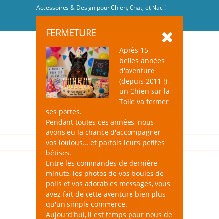
Accessoires & Design pour Chien, Chat, et Nac !
Se connecter
-
S'inscrire
FERMETURE
Après 15
belles années
d'aventure
(depuis 2011 !) ,
un Chien sur la
0
Toile va fermer
ses portes.
Pendant toutes ces années, nous
avons eu la chance d'accompagner
vos loulous... et parfois leurs petites
bêtises.
Entre les commandes de dernière
minute, les photos de vos boules de
poils et vos adorables messages, vous
avez fait de cette aventure bien plus
qu'un simple commerce.
Aujourd'hui, il est temps pour nous de