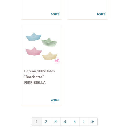
5,90 €
6,90 €
Bateau 100% latex
"Barchetta" -
FERRIBIELLA
4,90 €
1
2
3
4
5