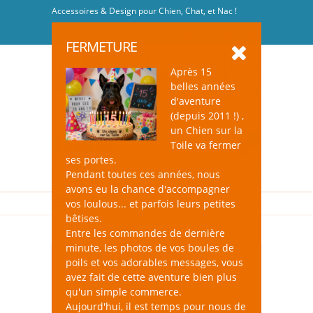
Accessoires & Design pour Chien, Chat, et Nac !
Se connecter
-
S'inscrire
FERMETURE
Après 15
belles années
d'aventure
(depuis 2011 !) ,
un Chien sur la
0
Toile va fermer
ses portes.
Pendant toutes ces années, nous
avons eu la chance d'accompagner
vos loulous... et parfois leurs petites
bêtises.
Entre les commandes de dernière
minute, les photos de vos boules de
poils et vos adorables messages, vous
avez fait de cette aventure bien plus
qu'un simple commerce.
Aujourd'hui, il est temps pour nous de