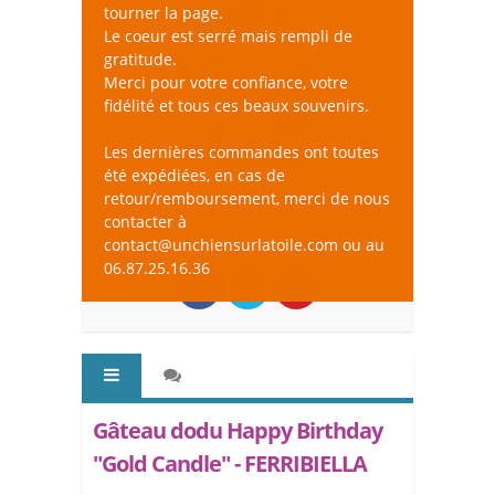
tourner la page.
Le coeur est serré mais rempli de
gratitude.
Merci pour votre confiance, votre
fidélité et tous ces beaux souvenirs.
Les dernières commandes ont toutes
été expédiées, en cas de
retour/remboursement, merci de nous
contacter à
contact@unchiensurlatoile.com ou au
06.87.25.16.36
Gâteau dodu Happy Birthday
"Gold Candle" - FERRIBIELLA