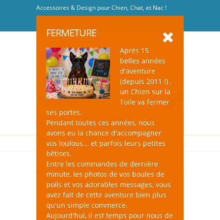
Accessoires & Design pour Chien, Chat, et Nac !
Se connecter
-
S'inscrire
FERMETURE
Après 15
belles années
d'aventure
(depuis 2011 !) ,
un Chien sur la
0
Toile va fermer
ses portes.
Pendant toutes ces années, nous
avons eu la chance d'accompagner
vos loulous... et parfois leurs petites
bêtises.
Entre les commandes de dernière
minute, les photos de vos boules de
poils et vos adorables messages, vous
avez fait de cette aventure bien plus
qu'un simple commerce.
Aujourd'hui, il est temps pour nous de