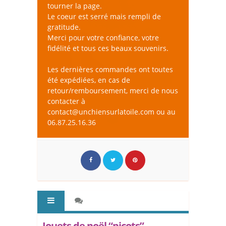
tourner la page.
Le coeur est serré mais rempli de
gratitude.
Merci pour votre confiance, votre
fidélité et tous ces beaux souvenirs.
Les dernières commandes ont toutes
été expédiées, en cas de
retour/remboursement, merci de nous
contacter à
contact@unchiensurlatoile.com ou au
06.87.25.16.36
Jouets de noël “picots” -