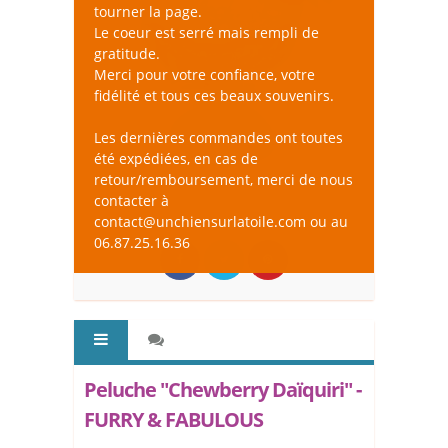
tourner la page.
Le coeur est serré mais rempli de
gratitude.
Merci pour votre confiance, votre
fidélité et tous ces beaux souvenirs.
Les dernières commandes ont toutes
été expédiées, en cas de
retour/remboursement, merci de nous
contacter à
contact@unchiensurlatoile.com ou au
06.87.25.16.36
Peluche "Chewberry Daïquiri" -
FURRY & FABULOUS