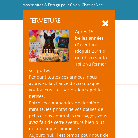
Accessoires & Design pour Chien, Chat, et Nac !
Se connecter
-
S'inscrire
FERMETURE
Après 15
belles années
d'aventure
(depuis 2011 !) ,
un Chien sur la
0
Toile va fermer
ses portes.
Pendant toutes ces années, nous
avons eu la chance d'accompagner
vos loulous... et parfois leurs petites
bêtises.
Entre les commandes de dernière
minute, les photos de vos boules de
poils et vos adorables messages, vous
avez fait de cette aventure bien plus
qu'un simple commerce.
Aujourd'hui, il est temps pour nous de