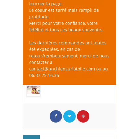
tourner la page.
Le coeur est serré mais rempli de
gratitude.
Merci pour votre confiance, votre
fidélité et tous ces beaux souvenirs.
Les dernières commandes ont toutes
été expédiées, en cas de
retour/remboursement, merci de nous
contacter à
contact@unchiensurlatoile.com ou au
06.87.25.16.36