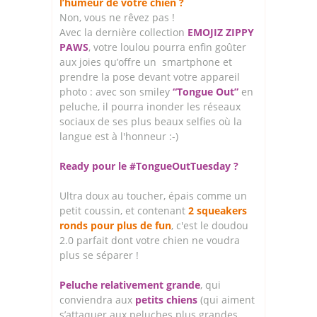
l’humeur de votre chien ?
Non, vous ne rêvez pas !
Avec la dernière collection
EMOJIZ ZIPPY
PAWS
, votre loulou pourra enfin goûter
aux joies qu’offre un smartphone et
prendre la pose devant votre appareil
photo : avec son smiley
“Tongue Out”
en
peluche, il pourra inonder les réseaux
sociaux de ses plus beaux selfies où la
langue est à l'honneur :-)
Ready pour le #TongueOutTuesday ?
Ultra doux au toucher, épais comme un
petit coussin, et contenant
2 squeakers
ronds pour plus de fun
, c'est le doudou
2.0 parfait dont votre chien ne voudra
plus se séparer !
Peluche relativement grande
, qui
conviendra aux
petits chiens
(qui aiment
s’attaquer aux peluches plus grandes