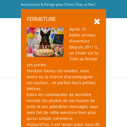
Accessoires & Design pour Chien, Chat, et Nac !
Se connecter
-
S'inscrire
FERMETURE
Après 15
belles années
d'aventure
(depuis 2011 !) ,
un Chien sur la
0
Toile va fermer
ses portes.
Pendant toutes ces années, nous
avons eu la chance d'accompagner
vos loulous... et parfois leurs petites
bêtises.
Entre les commandes de dernière
minute, les photos de vos boules de
poils et vos adorables messages, vous
avez fait de cette aventure bien plus
qu'un simple commerce.
Aujourd'hui, il est temps pour nous de