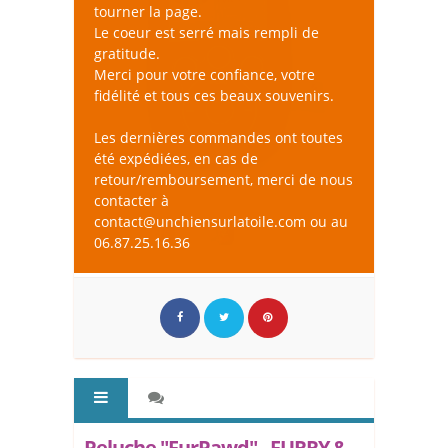
tourner la page.
Le coeur est serré mais rempli de
gratitude.
Merci pour votre confiance, votre
fidélité et tous ces beaux souvenirs.
Les dernières commandes ont toutes
été expédiées, en cas de
retour/remboursement, merci de nous
contacter à
contact@unchiensurlatoile.com ou au
06.87.25.16.36
Peluche "FurPawd" - FURRY &