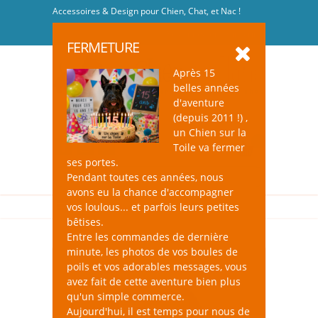
Accessoires & Design pour Chien, Chat, et Nac !
Se connecter
-
S'inscrire
FERMETURE
Après 15
belles années
d'aventure
(depuis 2011 !) ,
un Chien sur la
0
Toile va fermer
ses portes.
Pendant toutes ces années, nous
avons eu la chance d'accompagner
vos loulous... et parfois leurs petites
bêtises.
Entre les commandes de dernière
minute, les photos de vos boules de
poils et vos adorables messages, vous
avez fait de cette aventure bien plus
qu'un simple commerce.
Aujourd'hui, il est temps pour nous de