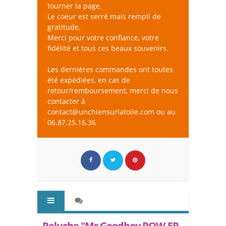
tourner la page.
Le coeur est serré mais rempli de
gratitude.
Merci pour votre confiance, votre
fidélité et tous ces beaux souvenirs.
Les dernières commandes ont toutes
été expédiées, en cas de
retour/remboursement, merci de nous
contacter à
contact@unchiensurlatoile.com ou au
06.87.25.16.36
Peluche "Mr Goodboy POW-ER