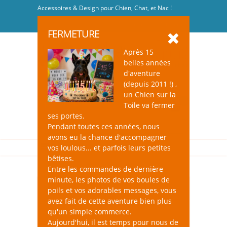
Accessoires & Design pour Chien, Chat, et Nac !
Se connecter
-
S'inscrire
FERMETURE
Après 15
belles années
d'aventure
(depuis 2011 !) ,
un Chien sur la
0
Toile va fermer
ses portes.
Pendant toutes ces années, nous
avons eu la chance d'accompagner
vos loulous... et parfois leurs petites
bêtises.
Entre les commandes de dernière
minute, les photos de vos boules de
poils et vos adorables messages, vous
avez fait de cette aventure bien plus
qu'un simple commerce.
Aujourd'hui, il est temps pour nous de