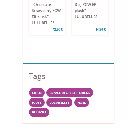
“Chocolate
Dog POW-ER
Strawberry POW-
plush” -
ER plush” -
LULUBELLES
LULUBELLES
12,90 €
14,90 €
Tags
CHIEN
ESPACE RÉCRÉATIF CHIENS
JOUET
LULUBELLES
NOËL
PELUCHE