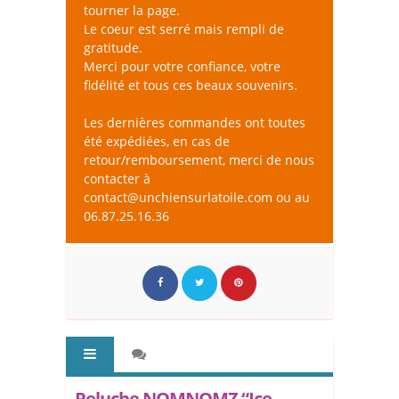
tourner la page.
Le coeur est serré mais rempli de
gratitude.
Merci pour votre confiance, votre
fidélité et tous ces beaux souvenirs.
Les dernières commandes ont toutes
été expédiées, en cas de
retour/remboursement, merci de nous
contacter à
contact@unchiensurlatoile.com ou au
06.87.25.16.36
Peluche NOMNOMZ “Ice