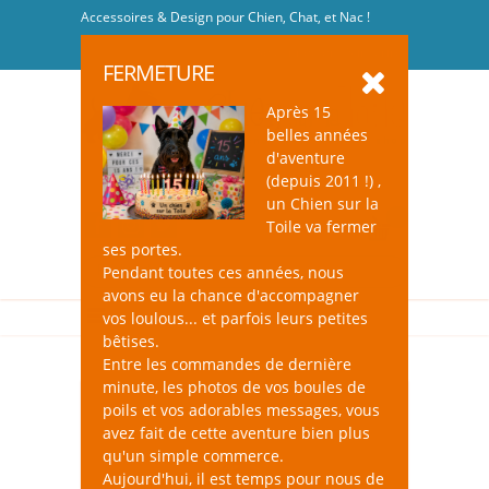
Accessoires & Design pour Chien, Chat, et Nac !
Se connecter
-
S'inscrire
FERMETURE
Après 15
belles années
d'aventure
(depuis 2011 !) ,
un Chien sur la
0
Toile va fermer
ses portes.
Pendant toutes ces années, nous
avons eu la chance d'accompagner
vos loulous... et parfois leurs petites
bêtises.
Entre les commandes de dernière
minute, les photos de vos boules de
poils et vos adorables messages, vous
avez fait de cette aventure bien plus
qu'un simple commerce.
Aujourd'hui, il est temps pour nous de