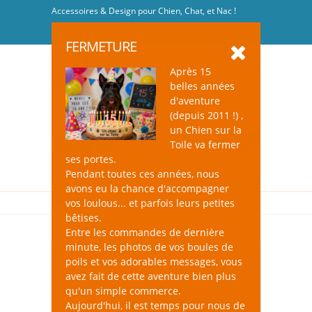
Accessoires & Design pour Chien, Chat, et Nac !
Se connecter
-
S'inscrire
FERMETURE
Après 15
belles années
d'aventure
(depuis 2011 !) ,
un Chien sur la
0
Toile va fermer
ses portes.
Pendant toutes ces années, nous
avons eu la chance d'accompagner
vos loulous... et parfois leurs petites
bêtises.
Entre les commandes de dernière
minute, les photos de vos boules de
poils et vos adorables messages, vous
avez fait de cette aventure bien plus
qu'un simple commerce.
Aujourd'hui, il est temps pour nous de