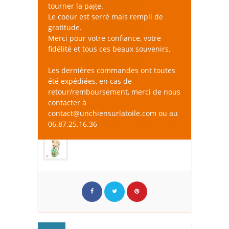
tourner la page.
Le coeur est serré mais rempli de
gratitude.
Merci pour votre confiance, votre
fidélité et tous ces beaux souvenirs.
Les dernières commandes ont toutes
été expédiées, en cas de
retour/remboursement, merci de nous
contacter à
contact@unchiensurlatoile.com ou au
06.87.25.16.36