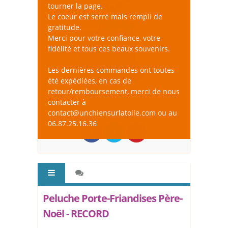
tourner la page.
Le coeur est serré mais rempli de
gratitude.
Merci pour votre confiance, votre
fidélité et tous ces beaux souvenirs.
Les dernières commandes ont toutes
été expédiées, en cas de
retour/remboursement, merci de nous
contacter à
contact@unchiensurlatoile.com ou au
06.87.25.16.36
Peluche Porte-Friandises Père-
Noël - RECORD