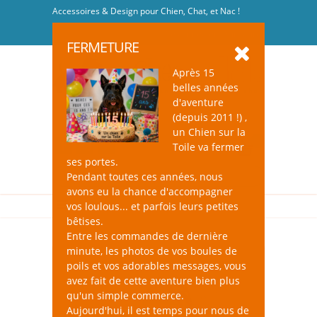
Accessoires & Design pour Chien, Chat, et Nac !
Se connecter
-
S'inscrire
FERMETURE
Après 15
belles années
d'aventure
(depuis 2011 !) ,
un Chien sur la
0
Toile va fermer
ses portes.
Pendant toutes ces années, nous
avons eu la chance d'accompagner
vos loulous... et parfois leurs petites
bêtises.
Entre les commandes de dernière
minute, les photos de vos boules de
poils et vos adorables messages, vous
avez fait de cette aventure bien plus
qu'un simple commerce.
Aujourd'hui, il est temps pour nous de