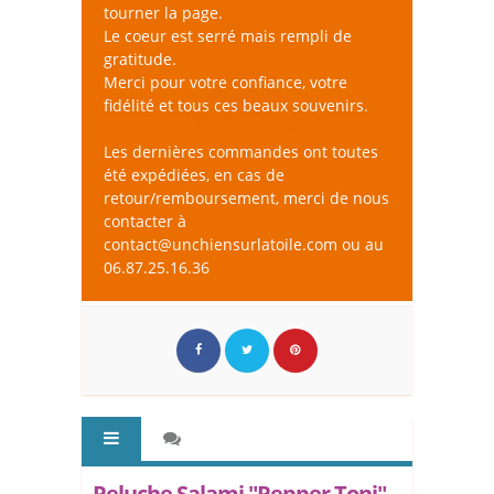
tourner la page.
Le coeur est serré mais rempli de
gratitude.
Merci pour votre confiance, votre
fidélité et tous ces beaux souvenirs.
Les dernières commandes ont toutes
été expédiées, en cas de
retour/remboursement, merci de nous
contacter à
contact@unchiensurlatoile.com ou au
06.87.25.16.36
Peluche Salami "Pepper Toni" -