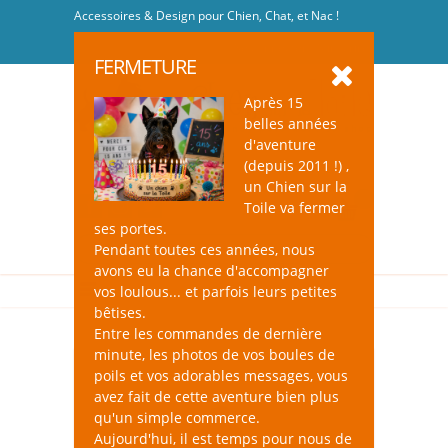
Accessoires & Design pour Chien, Chat, et Nac !
Se connecter
-
S'inscrire
FERMETURE
Après 15
belles années
d'aventure
(depuis 2011 !) ,
un Chien sur la
0
Toile va fermer
ses portes.
Pendant toutes ces années, nous
avons eu la chance d'accompagner
vos loulous... et parfois leurs petites
bêtises.
Entre les commandes de dernière
minute, les photos de vos boules de
poils et vos adorables messages, vous
avez fait de cette aventure bien plus
qu'un simple commerce.
Aujourd'hui, il est temps pour nous de