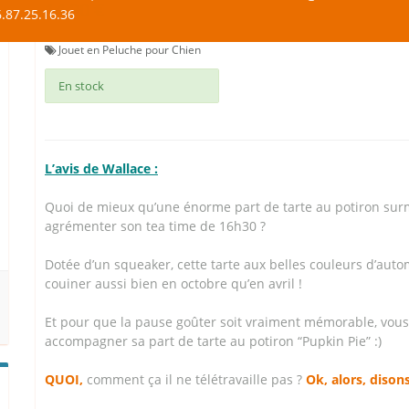
14,90 €
.87.25.16.36
Jouet en Peluche pour Chien
En stock
L’avis de Wallace :
Quoi de mieux qu’une énorme part de tarte au potiron su
agrémenter son tea time de 16h30 ?
Dotée d’un squeaker, cette tarte aux belles couleurs d’auto
couiner aussi bien en octobre qu’en avril !
Et pour que la pause goûter soit vraiment mémorable, vous 
accompagner sa part de tarte au potiron “Pupkin Pie” :)
QUOI,
comment ça il ne télétravaille pas ?
Ok, alors, dison