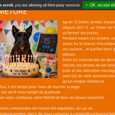
 scroll,
you are allowing all third-party services
✓ OK, accept all
METURE
Après 15 belles années d'aven
(depuis 2011 !) , un Chien sur l
va fermer ses portes.
Pendant toutes ces années, n
avons eu la chance d'accomp
BOUTIQUE NAC
NOUVEAUTÉS
BLOG
CONTACT
vos loulous... et parfois leurs 
bêtises.
un Chien sur la Toile
Catalogue
Jouet en Peluche pour Chi
Entre les commandes de dern
minute, les photos de vos bou
poils et vos adorables messag
avez fait de cette aventure bi
qu'un simple commerce.
PRODUIT
AVIS CLIENT
hui, il est temps pour nous de tourner la page.
 est serré mais rempli de gratitude.
Peluche tarte au potiron "Pup
ur votre confiance, votre fidélité et tous ces beaux souvenirs.
DOG
nières commandes ont toutes été expédiées, en cas de
remboursement, merci de nous contacter à contact@unchiensurlato