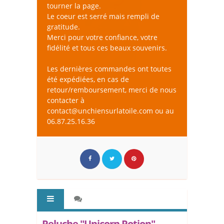
tourner la page.
Le coeur est serré mais rempli de
gratitude.
Merci pour votre confiance, votre
fidélité et tous ces beaux souvenirs.
Les dernières commandes ont toutes
été expédiées, en cas de
retour/remboursement, merci de nous
contacter à
contact@unchiensurlatoile.com ou au
06.87.25.16.36
Peluche "Unicorn Potion" -