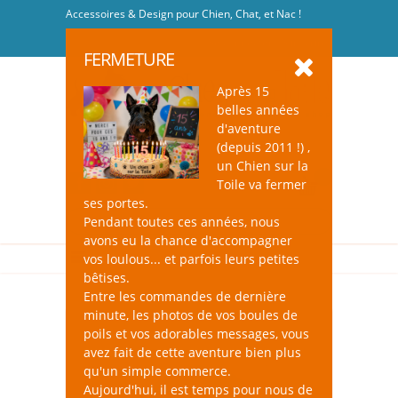
Accessoires & Design pour Chien, Chat, et Nac !
Se connecter
-
S'inscrire
FERMETURE
Après 15
belles années
d'aventure
(depuis 2011 !) ,
un Chien sur la
0
Toile va fermer
ses portes.
Pendant toutes ces années, nous
avons eu la chance d'accompagner
vos loulous... et parfois leurs petites
bêtises.
Entre les commandes de dernière
minute, les photos de vos boules de
poils et vos adorables messages, vous
avez fait de cette aventure bien plus
qu'un simple commerce.
Aujourd'hui, il est temps pour nous de