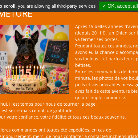
 scroll,
you are allowing all third-party services
✓ OK, accept all
METURE
Après 15 belles années d'aven
(depuis 2011 !) , un Chien sur l
va fermer ses portes.
Pendant toutes ces années, n
avons eu la chance d'accomp
BOUTIQUE NAC
NOUVEAUTÉS
BLOG
CONTACT
vos loulous... et parfois leurs 
bêtises.
un Chien sur la Toile
Catalogue
Jouet en
Entre les commandes de dern
minute, les photos de vos bou
poils et vos adorables messag
avez fait de cette aventure bi
qu'un simple commerce.
PRODUIT
AVIS CLIENT
hui, il est temps pour nous de tourner la page.
 est serré mais rempli de gratitude.
Peluche "Winky Watermelon" 
ur votre confiance, votre fidélité et tous ces beaux souvenirs.
12,90 €
nières commandes ont toutes été expédiées, en cas de
remboursement, merci de nous contacter à contact@unchiensurlato