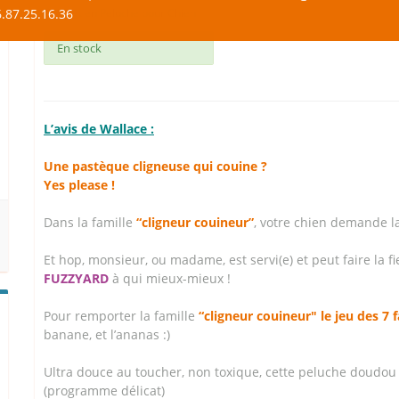
.87.25.16.36
Jouet en Peluche pour Chien
En stock
L’avis de Wallace :
Une pastèque cligneuse qui couine ?
Yes please !
Dans la famille
“cligneur couineur
”
, votre chien demande la
Et hop, monsieur, ou madame, est servi(e) et peut faire la f
FUZZYARD
à qui mieux-mieux !
Pour remporter la famille
“cligneur couineur" le jeu des 7 f
banane, et l’ananas :)
Ultra douce au toucher, non toxique, cette peluche doudou 
(programme délicat)