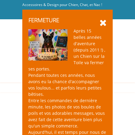
Accessoires & Design pour Chien, Chat, et Nac !
Se connecter
-
S'inscrire
FERMETURE
Après 15
belles années
d'aventure
(depuis 2011 !) ,
un Chien sur la
0
Toile va fermer
ses portes.
Pendant toutes ces années, nous
avons eu la chance d'accompagner
vos loulous... et parfois leurs petites
bêtises.
Entre les commandes de dernière
minute, les photos de vos boules de
poils et vos adorables messages, vous
avez fait de cette aventure bien plus
qu'un simple commerce.
Aujourd'hui, il est temps pour nous de