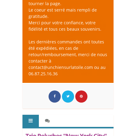
tourner la page.
Le coeur est serré mais rempli de
gratitude.
Merci pour votre confiance, votre
fidélité et tous ces beaux souvenirs.
Les dernières commandes ont toutes
été expédiées, en cas de
retour/remboursement, merci de nous
contacter à
contact@unchiensurlatoile.com ou au
06.87.25.16.36
Trio Peluches "New-York City" -