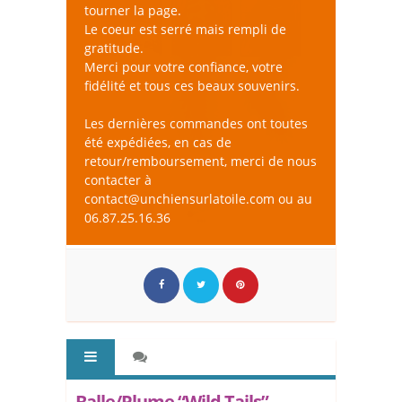
tourner la page.
Le coeur est serré mais rempli de
gratitude.
Merci pour votre confiance, votre
fidélité et tous ces beaux souvenirs.
Les dernières commandes ont toutes
été expédiées, en cas de
retour/remboursement, merci de nous
contacter à
contact@unchiensurlatoile.com ou au
06.87.25.16.36
Balle/Plume “Wild Tails” -