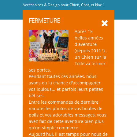
Accessoires & Design pour Chien, Chat, et Nac !
Se connecter
-
S'inscrire
FERMETURE
Après 15
belles années
d'aventure
(depuis 2011 !) ,
un Chien sur la
0
Toile va fermer
ses portes.
Pendant toutes ces années, nous
avons eu la chance d'accompagner
vos loulous... et parfois leurs petites
bêtises.
Entre les commandes de dernière
minute, les photos de vos boules de
poils et vos adorables messages, vous
avez fait de cette aventure bien plus
qu'un simple commerce.
Aujourd'hui, il est temps pour nous de