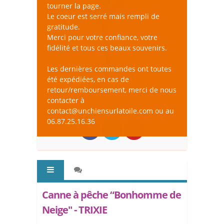
tourner la page.
Le coeur est serré mais rempli de
gratitude.
Merci pour votre confiance, votre
fidélité et tous ces beaux souvenirs.
Les dernières commandes ont toutes
été expédiées, en cas de
retour/remboursement, merci de nous
contacter à
contact@unchiensurlatoile.com ou au
06.87.25.16.36
Canne à pêche “Bonhomme de
Neige" - TRIXIE