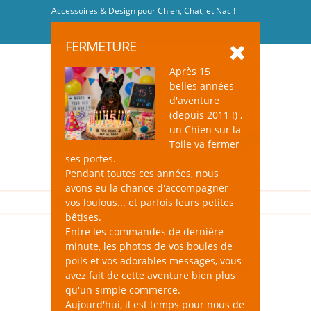
Accessoires & Design pour Chien, Chat, et Nac !
Se connecter
-
S'inscrire
FERMETURE
Après 15
belles années
d'aventure
(depuis 2011 !) ,
un Chien sur la
0
Toile va fermer
ses portes.
Pendant toutes ces années, nous
avons eu la chance d'accompagner
vos loulous... et parfois leurs petites
bêtises.
Entre les commandes de dernière
minute, les photos de vos boules de
poils et vos adorables messages, vous
avez fait de cette aventure bien plus
qu'un simple commerce.
Aujourd'hui, il est temps pour nous de