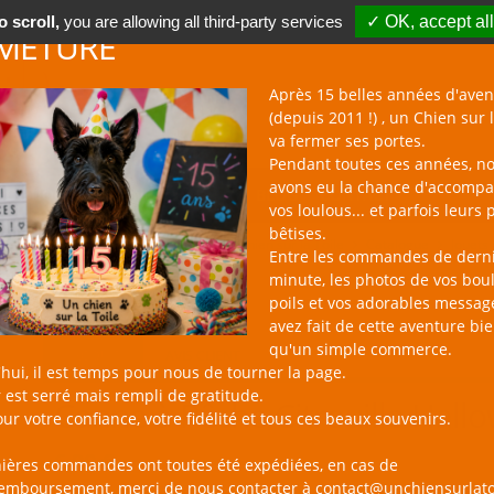
 scroll,
you are allowing all third-party services
✓ OK, accept all
METURE
Après 15 belles années d'aven
(depuis 2011 !) , un Chien sur l
va fermer ses portes.
Pendant toutes ces années, n
avons eu la chance d'accomp
BOUTIQUE NAC
NOUVEAUTÉS
BLOG
CONTACT
vos loulous... et parfois leurs 
bêtises.
un Chien sur la Toile
Catalogue
Jouets
Entre les commandes de dern
minute, les photos de vos bou
poils et vos adorables messag
avez fait de cette aventure bi
qu'un simple commerce.
PRODUIT
AVIS CLIENT
hui, il est temps pour nous de tourner la page.
 est serré mais rempli de gratitude.
Canne à Pêche Citrouille Hallo
ur votre confiance, votre fidélité et tous ces beaux souvenirs.
6,90 €
nières commandes ont toutes été expédiées, en cas de
remboursement, merci de nous contacter à contact@unchiensurlato