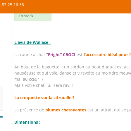
.87.25.16.36
Jouets pour Chat
En stock
L’avis de Wallace :
La canne à chat
“Fright” CROCI
est
l’accessoire idéal pour
Au bout de la baguette : un cordon au bout duquel est ac
nauséeuse et qui vole, danse et virevolte au moindre mouv
mal au cœur :)
Mais votre chat, lui, sera ravi !
La croquette sur la citrouille ?
La présence de
plumes chatoyantes
est un attrait qui se 
Dimensions :