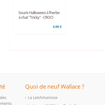
Souris Halloween à l’herbe
à chat "Tricky" - CROCI
4,90 €
ité
Quoi de neuf Wallace ?
ales
La Leishmaniose
iements