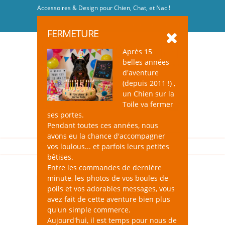
Accessoires & Design pour Chien, Chat, et Nac !
Se connecter
-
S'inscrire
FERMETURE
Après 15
belles années
d'aventure
(depuis 2011 !) ,
un Chien sur la
0
Toile va fermer
ses portes.
Pendant toutes ces années, nous
avons eu la chance d'accompagner
vos loulous... et parfois leurs petites
bêtises.
Entre les commandes de dernière
minute, les photos de vos boules de
poils et vos adorables messages, vous
avez fait de cette aventure bien plus
qu'un simple commerce.
Aujourd'hui, il est temps pour nous de