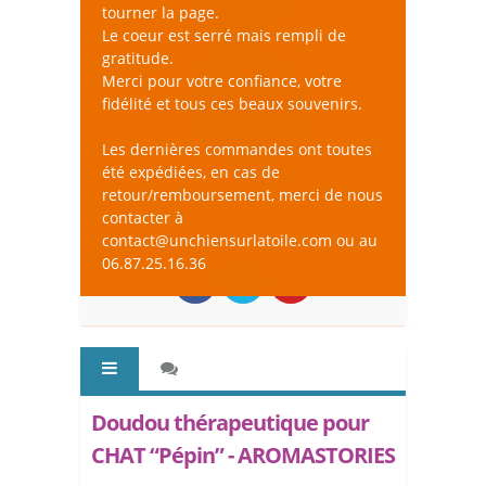
tourner la page.
Le coeur est serré mais rempli de
gratitude.
Merci pour votre confiance, votre
fidélité et tous ces beaux souvenirs.
Les dernières commandes ont toutes
été expédiées, en cas de
retour/remboursement, merci de nous
contacter à
contact@unchiensurlatoile.com ou au
06.87.25.16.36
Doudou thérapeutique pour
CHAT “Pépin” - AROMASTORIES