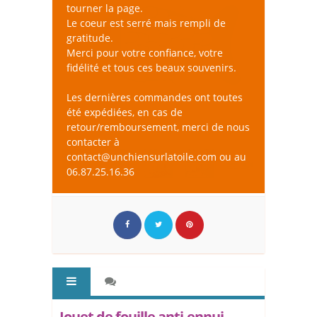
tourner la page.
Le coeur est serré mais rempli de
gratitude.
Merci pour votre confiance, votre
fidélité et tous ces beaux souvenirs.
Les dernières commandes ont toutes
été expédiées, en cas de
retour/remboursement, merci de nous
contacter à
contact@unchiensurlatoile.com ou au
06.87.25.16.36
Jouet de fouille anti-ennui