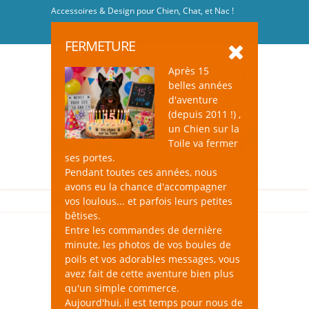
Accessoires & Design pour Chien, Chat, et Nac !
Se connecter
-
S'inscrire
FERMETURE
Après 15
belles années
d'aventure
(depuis 2011 !) ,
un Chien sur la
0
Toile va fermer
ses portes.
Pendant toutes ces années, nous
avons eu la chance d'accompagner
vos loulous... et parfois leurs petites
bêtises.
Entre les commandes de dernière
minute, les photos de vos boules de
poils et vos adorables messages, vous
avez fait de cette aventure bien plus
qu'un simple commerce.
Aujourd'hui, il est temps pour nous de