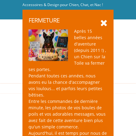
Accessoires & Design pour Chien, Chat, et Nac !
Se connecter
-
S'inscrire
FERMETURE
Après 15
belles années
d'aventure
(depuis 2011 !) ,
un Chien sur la
0
Toile va fermer
ses portes.
Pendant toutes ces années, nous
avons eu la chance d'accompagner
vos loulous... et parfois leurs petites
bêtises.
Entre les commandes de dernière
minute, les photos de vos boules de
poils et vos adorables messages, vous
avez fait de cette aventure bien plus
qu'un simple commerce.
Aujourd'hui, il est temps pour nous de