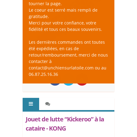
tourner la page.
Le coeur est serré mais rempli de
gratitude.
Merci pour votre confiance, votre
fidélité et tous ces beaux souvenirs.
Les dernières commandes ont toutes
été expédiées, en cas de
retour/remboursement, merci de nous
contacter à
contact@unchiensurlatoile.com ou au
06.87.25.16.36
Jouet de lutte “Kickeroo” à la
cataire - KONG