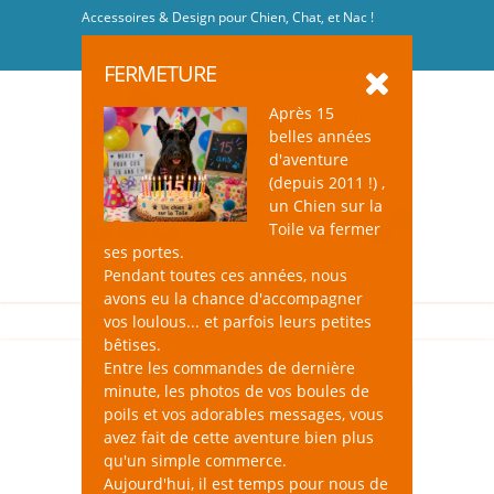
Accessoires & Design pour Chien, Chat, et Nac !
Se connecter
-
S'inscrire
FERMETURE
Après 15
belles années
d'aventure
(depuis 2011 !) ,
un Chien sur la
0
Toile va fermer
ses portes.
Pendant toutes ces années, nous
avons eu la chance d'accompagner
vos loulous... et parfois leurs petites
bêtises.
Entre les commandes de dernière
minute, les photos de vos boules de
poils et vos adorables messages, vous
avez fait de cette aventure bien plus
qu'un simple commerce.
Aujourd'hui, il est temps pour nous de