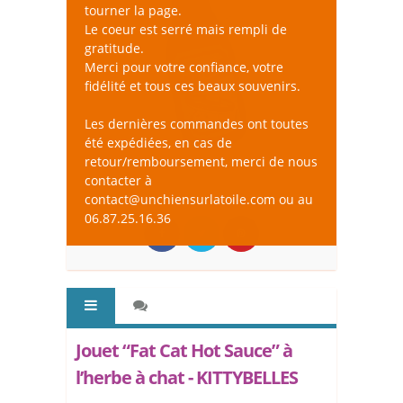
tourner la page.
Le coeur est serré mais rempli de
gratitude.
Merci pour votre confiance, votre
fidélité et tous ces beaux souvenirs.
Les dernières commandes ont toutes
été expédiées, en cas de
retour/remboursement, merci de nous
contacter à
contact@unchiensurlatoile.com ou au
06.87.25.16.36
Jouet “Fat Cat Hot Sauce” à
l’herbe à chat - KITTYBELLES