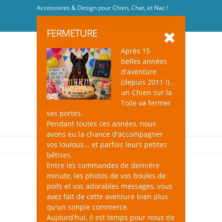
Accessoires & Design pour Chien, Chat, et Nac !
Se connecter
-
S'inscrire
FERMETURE
Après 15
belles années
d'aventure
(depuis 2011 !) ,
un Chien sur la
0
Toile va fermer
ses portes.
Pendant toutes ces années, nous
avons eu la chance d'accompagner
vos loulous... et parfois leurs petites
bêtises.
Entre les commandes de dernière
minute, les photos de vos boules de
poils et vos adorables messages, vous
avez fait de cette aventure bien plus
qu'un simple commerce.
Aujourd'hui, il est temps pour nous de