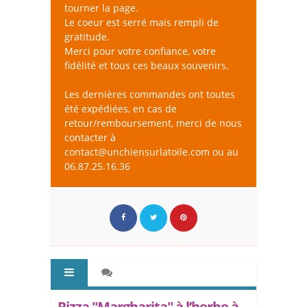
tourner la page.
Le coeur est serré mais rempli de
gratitude.
Merci pour votre confiance, votre
fidélité et tous ces beaux souvenirs.
Les dernières commandes ont toutes
été expédiées, en cas de
retour/remboursement, merci de nous
contacter à
contact@unchiensurlatoile.com ou au
06.87.25.16.36
Pizza "Margharita" à l’herbe à