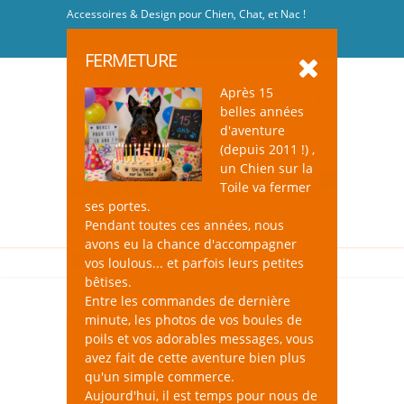
Accessoires & Design pour Chien, Chat, et Nac !
Se connecter
-
S'inscrire
FERMETURE
Après 15
belles années
d'aventure
(depuis 2011 !) ,
un Chien sur la
0
Toile va fermer
ses portes.
Pendant toutes ces années, nous
avons eu la chance d'accompagner
vos loulous... et parfois leurs petites
bêtises.
Entre les commandes de dernière
minute, les photos de vos boules de
poils et vos adorables messages, vous
avez fait de cette aventure bien plus
qu'un simple commerce.
Aujourd'hui, il est temps pour nous de