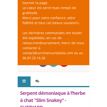
tourner la page.
Le coeur est serré mais rempli de
gratitude.
Merci pour votre confiance, votre
fidélité et tous ces beaux souvenirs.
Les dernières commandes ont toutes
été expédiées, en cas de
retour/remboursement, merci de nous
contacter à
contact@unchiensurlatoile.com ou au
06.87.25.16.36
Serpent démoniaque à l’herbe
à chat "Slim Snakey" -