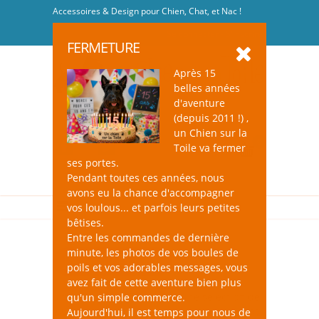
Accessoires & Design pour Chien, Chat, et Nac !
Se connecter
-
S'inscrire
FERMETURE
Après 15
belles années
d'aventure
(depuis 2011 !) ,
un Chien sur la
0
Toile va fermer
ses portes.
Pendant toutes ces années, nous
avons eu la chance d'accompagner
vos loulous... et parfois leurs petites
bêtises.
Entre les commandes de dernière
minute, les photos de vos boules de
Jouets pour Chat
poils et vos adorables messages, vous
avez fait de cette aventure bien plus
un Chien sur la Toile, c'est une sélection de
qu'un simple commerce.
jouets qui éveilleront l’intérêt de votre chat
Aujourd'hui, il est temps pour nous de