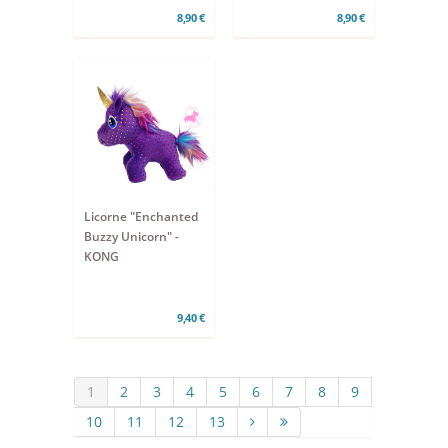
8,90 €
8,90 €
Licorne "Enchanted
Buzzy Unicorn" -
KONG
9,40 €
1
2
3
4
5
6
7
8
9
10
11
12
13