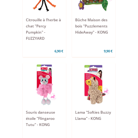
Citrouille à l’herbe à
Bûche Maison des
chat "Percy
bois "Puzzlements
Pumpkin" -
HideAway" - KONG
FUZZYARD
6,90 €
9,90 €
Souris danseuse
Lama "Softies Buzzy
étoile "Flingaroo
Llama" - KONG
Tutu" - KONG