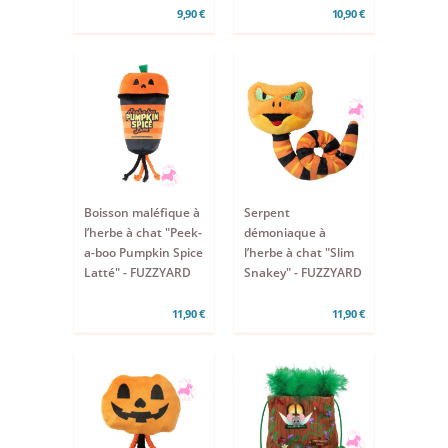
9,90 €
10,90 €
Boisson maléfique à
Serpent
l’herbe à chat "Peek-
démoniaque à
a-boo Pumpkin Spice
l’herbe à chat "Slim
Latté" - FUZZYARD
Snakey" - FUZZYARD
11,90 €
11,90 €