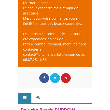
tourner la page.
Le coeur est serré mais rempli de
gratitude.
Merci pour votre confiance, votre
fidélité et tous ces beaux souvenirs.
Les dernières commandes ont toutes
été expédiées, en cas de
retour/remboursement, merci de nous
contacter à
contact@unchiensurlatoile.com ou au
06.87.25.16.36
Peluche Puzzle BURROW