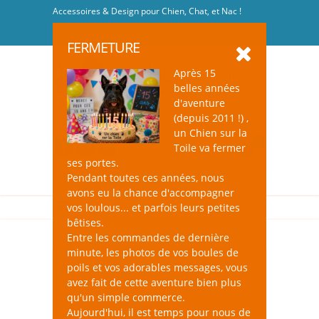
Accessoires & Design pour Chien, Chat, et Nac !
Se connecter
-
S'inscrire
FERMETURE
Après 15
belles années
d'aventure
(depuis 2011 !) ,
un Chien sur la
0
Toile va fermer
ses portes.
Pendant toutes ces années, nous
avons eu la chance d'accompagner
vos loulous... et parfois leurs petites
bêtises.
Entre les commandes de dernière
minute, les photos de vos boules de
poils et vos adorables messages, vous
avez fait de cette aventure bien plus
qu'un simple commerce.
Aujourd'hui, il est temps pour nous de