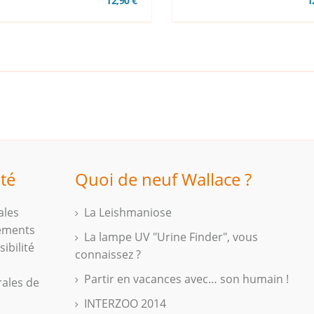
12,90 €
1
ité
Quoi de neuf Wallace ?
ales
La Leishmaniose
iements
La lampe UV "Urine Finder", vous
ibilité
connaissez ?
Partir en vacances avec… son humain !
rales de
INTERZOO 2014