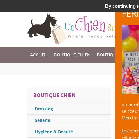
Accessoires & Design pour Chien, Chat, et Nac !
By continuing to
FER
ACCUEIL
BOUTIQUE CHIEN
BOUTIQUE CHAT
Jou
BOUTIQUE CHIEN
Aujourd'
Dressing
Le coeur
un Chien 
Merci po
récompens
Sellerie
coussinet
Les der
Hygiène & Beauté
retour/