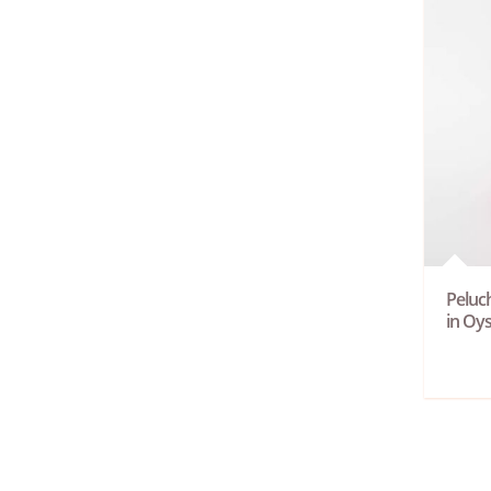
Peluc
in Oy