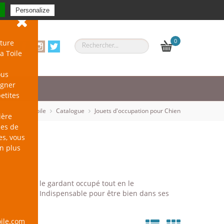
Se connecter
-
S'inscrire
Personalize
0
ture
a Toile
ous
agner
petites
Chien sur la Toile
Catalogue
Jouets d'occupation pour Chien
ière
les de
es, vous
en plus
otre chien en le gardant occupé tout en le
ticatoire...). Indispensable pour être bien dans ses
ile.com