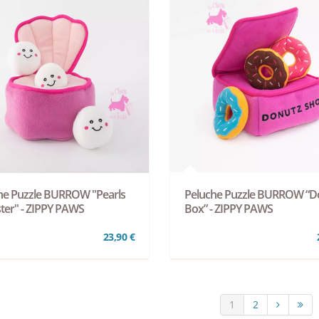
he Puzzle BURROW "Pearls
Peluche Puzzle BURROW “D
ster" - ZIPPY PAWS
Box” - ZIPPY PAWS
23,90 €
1
2