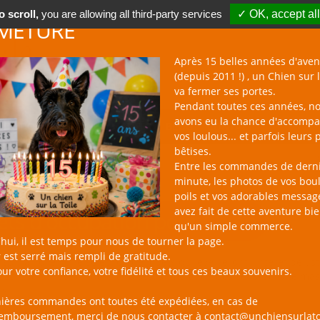
 scroll,
you are allowing all third-party services
✓ OK, accept all
METURE
Après 15 belles années d'aven
(depuis 2011 !) , un Chien sur l
va fermer ses portes.
Pendant toutes ces années, n
avons eu la chance d'accomp
BOUTIQUE NAC
NOUVEAUTÉS
BLOG
CONTACT
vos loulous... et parfois leurs 
bêtises.
un 
Entre les commandes de dern
minute, les photos de vos bou
poils et vos adorables messag
avez fait de cette aventure bi
ets d'occupation pour Chien
qu'un simple commerce.
hui, il est temps pour nous de tourner la page.
 est serré mais rempli de gratitude.
sur la Toile : une sélection de jouets qui éveilleront l’intérêt de v
ur votre confiance, votre fidélité et tous ces beaux souvenirs.
ant (distribution de friandises, stimulation des sens, activité mas
s !
nières commandes ont toutes été expédiées, en cas de
remboursement, merci de nous contacter à contact@unchiensurlato