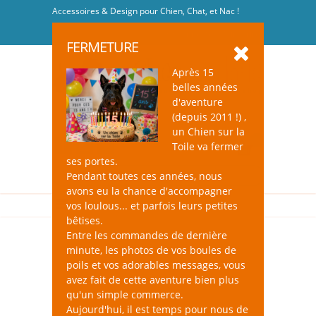
Accessoires & Design pour Chien, Chat, et Nac !
Se connecter
-
S'inscrire
FERMETURE
Après 15
belles années
d'aventure
(depuis 2011 !) ,
un Chien sur la
0
Toile va fermer
ses portes.
Pendant toutes ces années, nous
avons eu la chance d'accompagner
vos loulous... et parfois leurs petites
bêtises.
Entre les commandes de dernière
minute, les photos de vos boules de
poils et vos adorables messages, vous
avez fait de cette aventure bien plus
qu'un simple commerce.
Aujourd'hui, il est temps pour nous de