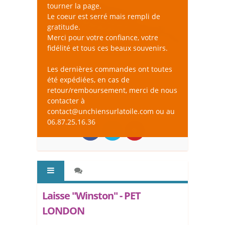
tourner la page.
Le coeur est serré mais rempli de
gratitude.
Merci pour votre confiance, votre
fidélité et tous ces beaux souvenirs.
Les dernières commandes ont toutes
été expédiées, en cas de
retour/remboursement, merci de nous
contacter à
contact@unchiensurlatoile.com ou au
06.87.25.16.36
Laisse "Winston" - PET
LONDON