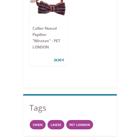
Collier Noeud
Papillon
"Winston" - PET
LONDON
24,90 €
Tags
CHIEN
LAISSE
PET LONDON