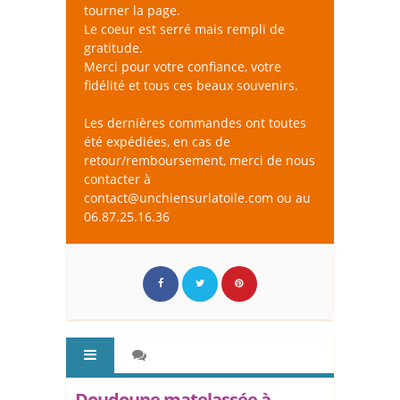
tourner la page.
Le coeur est serré mais rempli de
gratitude.
Merci pour votre confiance, votre
fidélité et tous ces beaux souvenirs.
Les dernières commandes ont toutes
été expédiées, en cas de
retour/remboursement, merci de nous
contacter à
contact@unchiensurlatoile.com ou au
06.87.25.16.36
Doudoune matelassée à