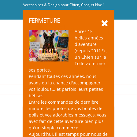
Accessoires & Design pour Chien, Chat, et Nac !
Se connecter
-
S'inscrire
FERMETURE
Après 15
belles années
d'aventure
(depuis 2011 !) ,
un Chien sur la
0
Toile va fermer
ses portes.
Pendant toutes ces années, nous
avons eu la chance d'accompagner
vos loulous... et parfois leurs petites
bêtises.
Entre les commandes de dernière
minute, les photos de vos boules de
poils et vos adorables messages, vous
avez fait de cette aventure bien plus
qu'un simple commerce.
Aujourd'hui, il est temps pour nous de