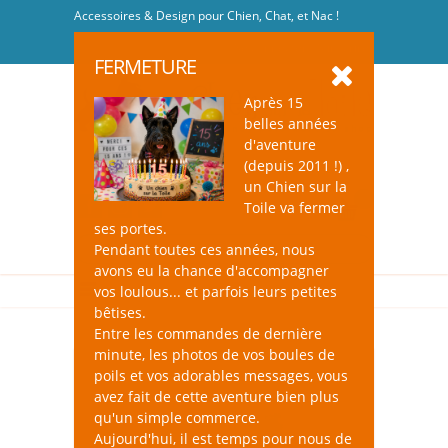
Accessoires & Design pour Chien, Chat, et Nac !
Se connecter
-
S'inscrire
FERMETURE
Après 15
belles années
d'aventure
(depuis 2011 !) ,
un Chien sur la
0
Toile va fermer
ses portes.
Pendant toutes ces années, nous
avons eu la chance d'accompagner
vos loulous... et parfois leurs petites
bêtises.
Entre les commandes de dernière
minute, les photos de vos boules de
poils et vos adorables messages, vous
avez fait de cette aventure bien plus
qu'un simple commerce.
Aujourd'hui, il est temps pour nous de