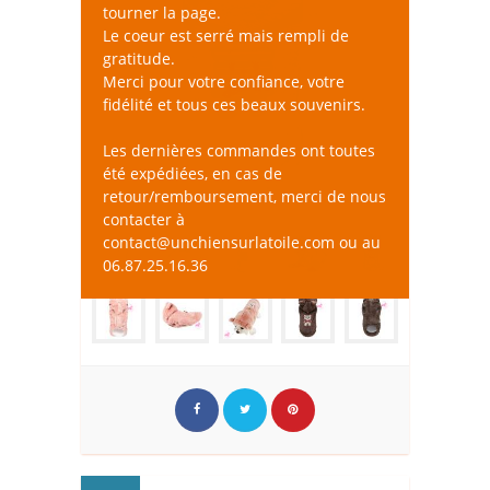
tourner la page.
Le coeur est serré mais rempli de
gratitude.
Merci pour votre confiance, votre
fidélité et tous ces beaux souvenirs.
Les dernières commandes ont toutes
été expédiées, en cas de
retour/remboursement, merci de nous
contacter à
contact@unchiensurlatoile.com ou au
06.87.25.16.36