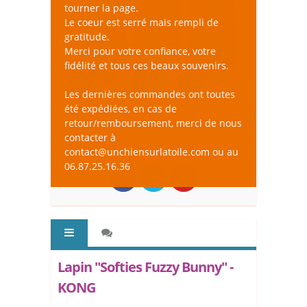
tourner la page.
Le coeur est serré mais rempli de
gratitude.
Merci pour votre confiance, votre
fidélité et tous ces beaux souvenirs.
Les dernières commandes ont toutes
été expédiées, en cas de
retour/remboursement, merci de nous
contacter à
contact@unchiensurlatoile.com ou au
06.87.25.16.36
Lapin "Softies Fuzzy Bunny" -
KONG