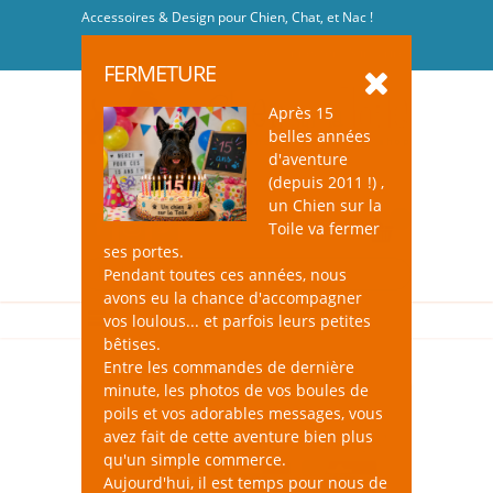
Accessoires & Design pour Chien, Chat, et Nac !
Se connecter
-
S'inscrire
FERMETURE
Après 15
belles années
d'aventure
(depuis 2011 !) ,
un Chien sur la
0
Toile va fermer
ses portes.
Pendant toutes ces années, nous
avons eu la chance d'accompagner
vos loulous... et parfois leurs petites
bêtises.
Entre les commandes de dernière
minute, les photos de vos boules de
poils et vos adorables messages, vous
avez fait de cette aventure bien plus
qu'un simple commerce.
Aujourd'hui, il est temps pour nous de