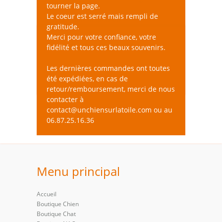
tourner la page.
Le coeur est serré mais rempli de
Pas de produit disponible
gratitude.
Merci pour votre confiance, votre
Produits vedettes
fidélité et tous ces beaux souvenirs.
Les dernières commandes ont toutes
Pas de produit disponible
été expédiées, en cas de
retour/remboursement, merci de nous
contacter à
contact@unchiensurlatoile.com ou au
06.87.25.16.36
Menu principal
Accueil
Boutique Chien
Boutique Chat