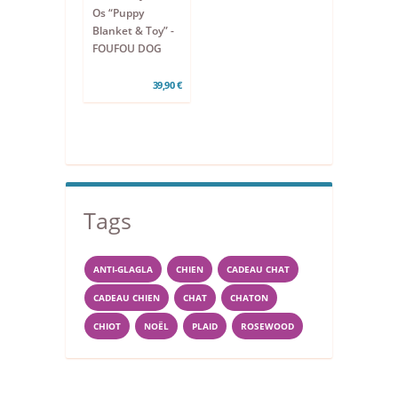
Os “Puppy
Blanket & Toy” -
FOUFOU DOG
39,90 €
Tags
ANTI-GLAGLA
CHIEN
CADEAU CHAT
CADEAU CHIEN
CHAT
CHATON
CHIOT
NOËL
PLAID
ROSEWOOD