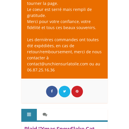
tourner la page.
Le coeur est serré mais rempli de
gratitude.
Merci pour votre confiance, votre
fidélité et tous ces beaux souvenirs.
Les dernières commandes ont toutes
été expédiées, en cas de
retour/remboursement, merci de nous
contacter à
contact@unchiensurlatoile.com ou au
06.87.25.16.36
Plaid “Xmas SnowFlake Cat