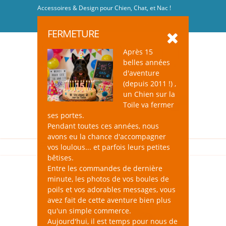
Accessoires & Design pour Chien, Chat, et Nac !
Se connecter
-
S'inscrire
FERMETURE
Après 15
belles années
d'aventure
(depuis 2011 !) ,
un Chien sur la
0
Toile va fermer
ses portes.
Pendant toutes ces années, nous
avons eu la chance d'accompagner
vos loulous... et parfois leurs petites
bêtises.
Entre les commandes de dernière
minute, les photos de vos boules de
poils et vos adorables messages, vous
avez fait de cette aventure bien plus
qu'un simple commerce.
Aujourd'hui, il est temps pour nous de