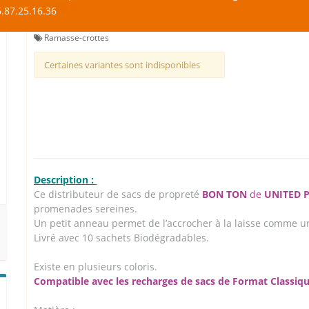
12,90 €
.87.25.16.36
Ramasse-crottes
Certaines variantes sont indisponibles
Description :
Ce distributeur de sacs de propreté
BON TON
de
UNITED 
promenades sereines.
Un petit anneau permet de l’accrocher à la laisse comme un
Livré avec 10 sachets Biodégradables.
Existe en plusieurs coloris.
Compatible avec les recharges de sacs de Format Classiq