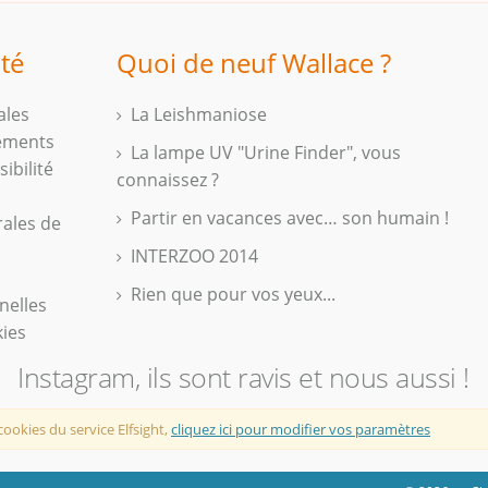
ité
Quoi de neuf Wallace ?
ales
La Leishmaniose
iements
La lampe UV "Urine Finder", vous
ibilité
connaissez ?
Partir en vacances avec… son humain !
rales de
INTERZOO 2014
Rien que pour vos yeux...
nelles
kies
Instagram, ils sont ravis et nous aussi !
cookies du service Elfsight,
cliquez ici pour modifier vos paramètres