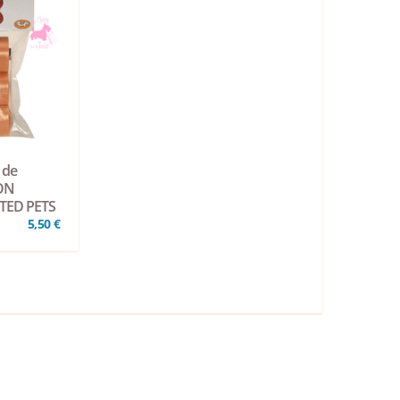
 de
ON
ITED PETS
5,50 €