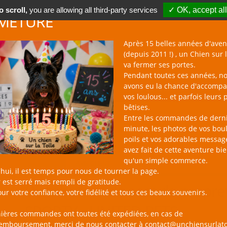
 scroll,
you are allowing all third-party services
✓ OK, accept all
METURE
Après 15 belles années d'aven
(depuis 2011 !) , un Chien sur l
va fermer ses portes.
Pendant toutes ces années, n
avons eu la chance d'accomp
BOUTIQUE NAC
NOUVEAUTÉS
BLOG
CONTACT
vos loulous... et parfois leurs 
bêtises.
un Chien sur la Toile
Catalogue
Ramasse-crottes
Distribute
Entre les commandes de dern
minute, les photos de vos bou
poils et vos adorables messag
avez fait de cette aventure bi
qu'un simple commerce.
PRODUIT
AVIS CLIENT
hui, il est temps pour nous de tourner la page.
 est serré mais rempli de gratitude.
Distributeur de sacs de prop
ur votre confiance, votre fidélité et tous ces beaux souvenirs.
SPORTY - UNITED PETS
nières commandes ont toutes été expédiées, en cas de
remboursement, merci de nous contacter à contact@unchiensurlato