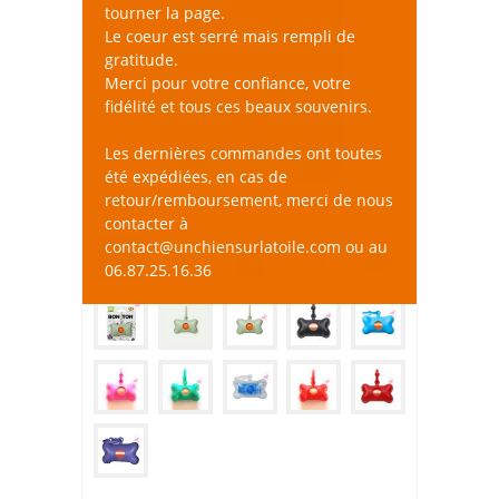
tourner la page.
Le coeur est serré mais rempli de
gratitude.
Merci pour votre confiance, votre
fidélité et tous ces beaux souvenirs.
Les dernières commandes ont toutes
été expédiées, en cas de
retour/remboursement, merci de nous
contacter à
contact@unchiensurlatoile.com ou au
06.87.25.16.36