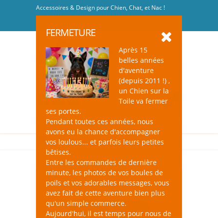
Accessoires & Design pour Chien, Chat, et Nac !
Se connecter
-
S'inscrire
FERMETURE
Après 15
belles années
d'aventure
(depuis 2011 !) ,
un Chien sur la
0
Toile va fermer
ses portes.
Pendant toutes ces années, nous
avons eu la chance d'accompagner
vos loulous... et parfois leurs petites
bêtises.
Entre les commandes de dernière
minute, les photos de vos boules de
poils et vos adorables messages, vous
avez fait de cette aventure bien plus
qu'un simple commerce.
Aujourd'hui, il est temps pour nous de