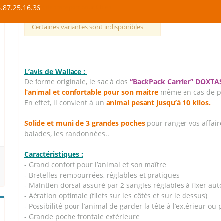
.87.25.16.36
Sacs de transport pour Chien
Certaines variantes sont indisponibles
L’avis de Wallace :
De forme originale, le sac à dos
“BackPack Carrier” DOXT
l’animal et confortable pour son maitre
même en cas de po
En effet, il convient à un
animal pesant jusqu’à 10 kilos.
Solide et muni de 3 grandes poches
pour ranger vos affaire
balades, les randonnées...
Caractéristiques :
- Grand confort pour l’animal et son maître
- Bretelles rembourrées, réglables et pratiques
- Maintien dorsal assuré par 2 sangles réglables à fixer auto
- Aération optimale (filets sur les côtés et sur le dessus)
- Possibilité pour l’animal de garder la tête à l’extérieur ou 
- Grande poche frontale extérieure