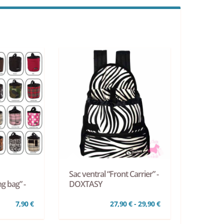
Sac ventral “Front Carrier” -
g bag” -
DOXTASY
7,90 €
27,90 € - 29,90 €