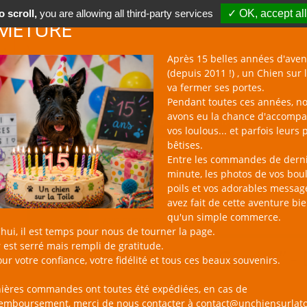
 scroll,
you are allowing all third-party services
✓ OK, accept all
METURE
Après 15 belles années d'aven
(depuis 2011 !) , un Chien sur l
va fermer ses portes.
Pendant toutes ces années, n
avons eu la chance d'accomp
BOUTIQUE NAC
NOUVEAUTÉS
BLOG
CONTACT
vos loulous... et parfois leurs 
bêtises.
un Chien sur la Toile
Catalogue
Sacs de
Entre les commandes de dern
minute, les photos de vos bou
poils et vos adorables messag
avez fait de cette aventure bi
qu'un simple commerce.
PRODUIT
AVIS CLIENT
hui, il est temps pour nous de tourner la page.
 est serré mais rempli de gratitude.
Sac à dos “BackPack Carrier” 
ur votre confiance, votre fidélité et tous ces beaux souvenirs.
69,90 €
nières commandes ont toutes été expédiées, en cas de
remboursement, merci de nous contacter à contact@unchiensurlato