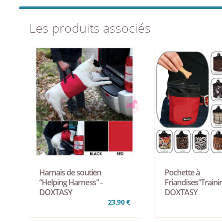
Les produits associés
Harnais de soutien
Pochette à
“Helping Harness” -
Friandises“Trainin
DOXTASY
DOXTASY
23,90 €