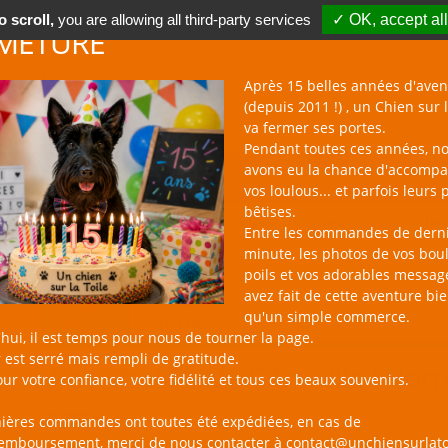
 scroll,
you are allowing all third-party services
✓ OK, accept all
METURE
Après 15 belles années d'aven
(depuis 2011 !) , un Chien sur l
va fermer ses portes.
Pendant toutes ces années, n
avons eu la chance d'accomp
BOUTIQUE NAC
NOUVEAUTÉS
BLOG
CONTACT
vos loulous... et parfois leurs 
bêtises.
un Chien sur la Toile
Catalogue
Sélection Ha
Entre les commandes de dern
minute, les photos de vos bou
poils et vos adorables messag
avez fait de cette aventure bi
qu'un simple commerce.
PRODUIT
AVIS CLIENT
hui, il est temps pour nous de tourner la page.
 est serré mais rempli de gratitude.
Peluche/Corde Citrouille "Hor
ur votre confiance, votre fidélité et tous ces beaux souvenirs.
9,90 €
nières commandes ont toutes été expédiées, en cas de
remboursement, merci de nous contacter à contact@unchiensurlato