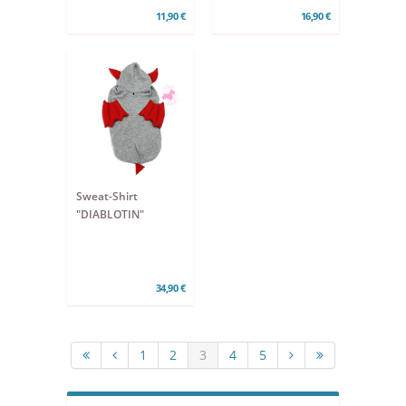
11,90 €
16,90 €
Sweat-Shirt
"DIABLOTIN"
34,90 €
1
2
3
4
5