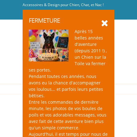
Accessoires & Design pour Chien, Chat, et Nac !
Se connecter
-
S'inscrire
FERMETURE
Après 15
belles années
d'aventure
(depuis 2011 !) ,
un Chien sur la
0
Toile va fermer
ses portes.
Pendant toutes ces années, nous
avons eu la chance d'accompagner
vos loulous... et parfois leurs petites
bêtises.
Entre les commandes de dernière
minute, les photos de vos boules de
Sélection Halloween
poils et vos adorables messages, vous
avez fait de cette aventure bien plus
Une petite sélection d'accessoires
qu'un simple commerce.
terriblement "scary" pour frissonner de
Aujourd'hui, il est temps pour nous de