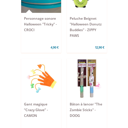
Personnage sonore
Peluche Beignet
Halloween "Tricky" -
"Halloween Donutz
CROCI
Buddies” - ZIPPY
PAWS
4,90 €
12,90 €
Gant magique
Bâton à lancer "The
“Crazy Glove” -
Zombie Sticks" -
CAMON
DOOG