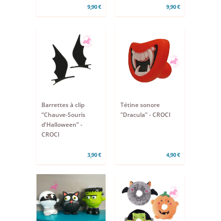
9,90 €
9,90 €
Barrettes à clip
Tétine sonore
“Chauve-Souris
"Dracula" - CROCI
d'Halloween” -
CROCI
3,90 €
4,90 €