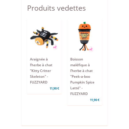
Produits vedettes
Araignée à
Boisson
l’herbe à chat
maléfique à
"Kitty Critter
l’herbe à chat
Skeleton" -
"Peek-a-boo
FUZZYARD
Pumpkin Spice
Latté" -
11,90 €
FUZZYARD
11,90 €