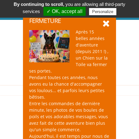
By continuing to scroll,
you are allowing all third-party
Accessoires & Design pour Chien, Chat, et Nac !
services
✓ OK, accept all
Personalize
Se connecter
-
S'inscrire
FERMETURE
Après 15
belles années
d'aventure
(depuis 2011 !) ,
un Chien sur la
0
Toile va fermer
ses portes.
Pendant toutes ces années, nous
avons eu la chance d'accompagner
vos loulous... et parfois leurs petites
bêtises.
Entre les commandes de dernière
minute, les photos de vos boules de
Shampooings pour Chat
poils et vos adorables messages, vous
avez fait de cette aventure bien plus
qu'un simple commerce.
Aujourd'hui, il est temps pour nous de