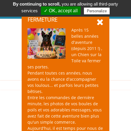
By continuing to scroll,
you are allowing all third-party
Accessoires & Design pour Chien, Chat, et Nac !
services
✓ OK, accept all
Personalize
Se connecter
-
S'inscrire
FERMETURE
Après 15
belles années
d'aventure
(depuis 2011 !) ,
un Chien sur la
0
Toile va fermer
ses portes.
Pendant toutes ces années, nous
avons eu la chance d'accompagner
vos loulous... et parfois leurs petites
bêtises.
Entre les commandes de dernière
minute, les photos de vos boules de
Shampooings pour Chat
poils et vos adorables messages, vous
avez fait de cette aventure bien plus
qu'un simple commerce.
Aujourd'hui, il est temps pour nous de