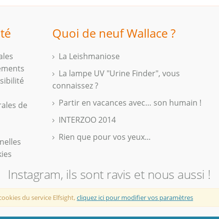
ité
Quoi de neuf Wallace ?
ales
La Leishmaniose
iements
La lampe UV "Urine Finder", vous
ibilité
connaissez ?
Partir en vacances avec… son humain !
rales de
INTERZOO 2014
Rien que pour vos yeux...
nelles
kies
Instagram, ils sont ravis et nous aussi !
cookies du service Elfsight,
cliquez ici pour modifier vos paramètres