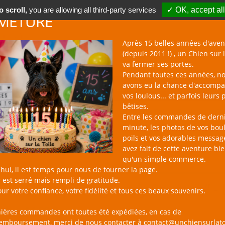
 scroll,
you are allowing all third-party services
✓ OK, accept all
METURE
Après 15 belles années d'aven
(depuis 2011 !) , un Chien sur l
va fermer ses portes.
Pendant toutes ces années, n
avons eu la chance d'accomp
BOUTIQUE NAC
NOUVEAUTÉS
BLOG
CONTACT
vos loulous... et parfois leurs 
bêtises.
un Chien sur la Toile
Catalogue
Sh
Entre les commandes de dern
minute, les photos de vos bou
poils et vos adorables messag
avez fait de cette aventure bi
qu'un simple commerce.
PRODUIT
AVIS CLIENT
hui, il est temps pour nous de tourner la page.
 est serré mais rempli de gratitude.
Shampooing “Lady Soyance” -
ur votre confiance, votre fidélité et tous ces beaux souvenirs.
14,90 €
nières commandes ont toutes été expédiées, en cas de
remboursement, merci de nous contacter à contact@unchiensurlato