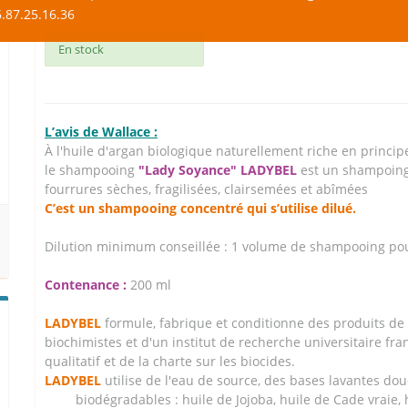
.87.25.16.36
Shampooings pour Chien
En stock
L’avis de Wallace :
À l'huile d'argan biologique naturellement riche en principe
le shampooing
"Lady Soyance" LADYBEL
est un shampoing u
fourrures sèches, fragilisées, clairsemées et abîmées
C’est un shampooing concentré qui s’utilise dilué.
Dilution minimum conseillée : 1 volume de shampooing po
Contenance :
200 ml
LADYBEL
formule, fabrique et conditionne des produits de 
biochimistes et d'un institut de recherche universitaire fra
qualitatif et de la charte sur les biocides.
LADYBEL
utilise de l'eau de source, des bases lavantes dou
biodégradables : huile de Jojoba, huile de Cade vraie,