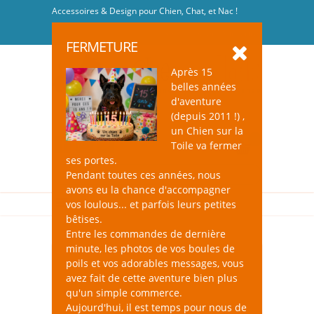
Accessoires & Design pour Chien, Chat, et Nac !
Se connecter
-
S'inscrire
FERMETURE
Après 15
belles années
d'aventure
(depuis 2011 !) ,
un Chien sur la
0
Toile va fermer
ses portes.
Pendant toutes ces années, nous
avons eu la chance d'accompagner
vos loulous... et parfois leurs petites
bêtises.
Entre les commandes de dernière
minute, les photos de vos boules de
poils et vos adorables messages, vous
avez fait de cette aventure bien plus
qu'un simple commerce.
Aujourd'hui, il est temps pour nous de