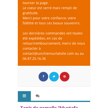
tourner la page.
Le coeur est serré mais rempli de
gratitude.
Merci pour votre confiance, votre
fidélité et tous ces beaux souvenirs.
Les dernières commandes ont toutes
été expédiées, en cas de
retour/remboursement, merci de nous
contacter à
contact@unchiensurlatoile.com ou au
06.87.25.16.36
Tapis de gamelle "Mustafa