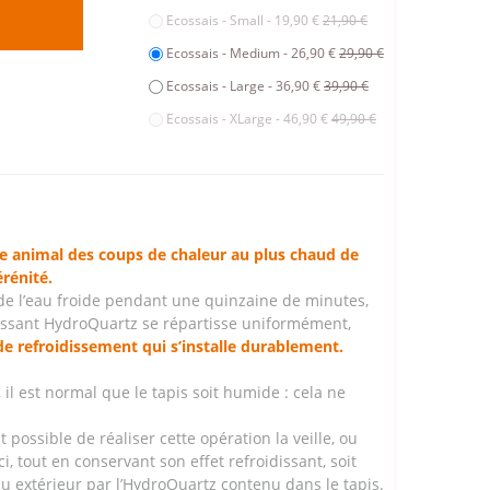
Ecossais - Small - 19,90 €
21,90 €
Ecossais - Medium - 26,90 €
29,90 €
Ecossais - Large - 36,90 €
39,90 €
Ecossais - XLarge - 46,90 €
49,90 €
e animal des coups de chaleur au plus chaud de
érénité.
de l’eau froide pendant une quinzaine de minutes,
dissant HydroQuartz se répartisse uniformément,
de refroidissement qui s’installe durablement.
 il est normal que le tapis soit humide : cela ne
t possible de réaliser cette opération la veille, ou
i, tout en conservant son effet refroidissant, soit
u extérieur par l’HydroQuartz contenu dans le tapis.