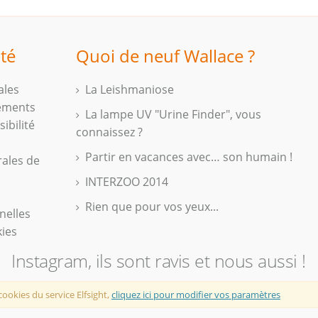
ité
Quoi de neuf Wallace ?
ales
La Leishmaniose
iements
La lampe UV "Urine Finder", vous
ibilité
connaissez ?
Partir en vacances avec… son humain !
rales de
INTERZOO 2014
Rien que pour vos yeux...
nelles
kies
Instagram, ils sont ravis et nous aussi !
cookies du service Elfsight,
cliquez ici pour modifier vos paramètres