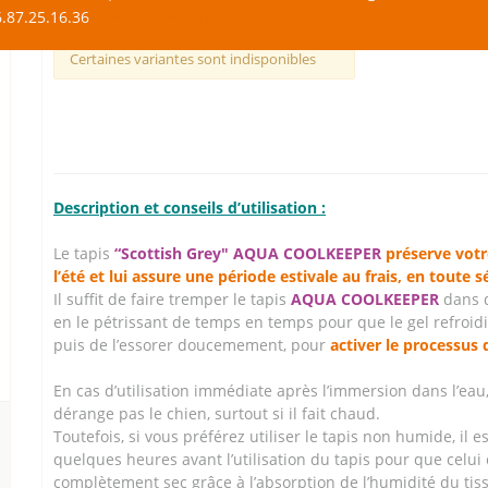
.87.25.16.36
Tapis rafraîchissants pour Chien
Certaines variantes sont indisponibles
Description et conseils d’utilisation :
Le tapis
“Scottish Grey" AQUA COOLKEEPER
préserve votr
l’été et lui assure une période estivale au frais, en toute s
Il suffit de faire tremper le tapis
AQUA COOLKEEPER
dans 
en le pétrissant de temps en temps pour que le gel refroi
puis de l’essorer doucemement, pour
activer le processus 
En cas d’utilisation immédiate après l’immersion dans l’eau,
dérange pas le chien, surtout si il fait chaud.
Toutefois, si vous préférez utiliser le tapis non humide, il es
quelques heures avant l’utilisation du tapis pour que celui c
complètement sec grâce à l’absorption de l’humidité du tiss