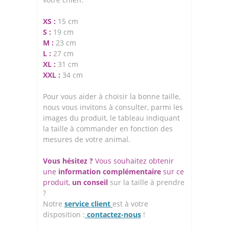
XS :
15 cm
S :
19 cm
M :
23 cm
L :
27 cm
XL :
31 cm
XXL :
34 cm
Pour vous aider à choisir la bonne taille,
nous vous invitons à consulter, parmi les
images du produit, le tableau indiquant
la taille à commander en fonction des
mesures de votre animal.
Vous hésitez ?
Vous souhaitez obtenir
une
information complémentaire
sur ce
produit,
un conseil
sur la taille à prendre
?
Notre
service client
est à votre
disposition :
contactez-nous
!