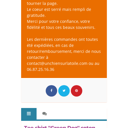
tourner la page.
Le coeur est serré mais rempli de
gratitude.
Merci pour votre confiance, votre
fidélité et tous ces beaux souvenirs.
Les dernières commandes ont toutes
été expédiées, en cas de
retour/remboursement, merci de nous
contacter à
contact@unchiensurlatoile.com ou au
06.87.25.16.36
Tee-shirt "Green Dog" coton