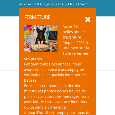
Accessoires & Design pour Chien, Chat, et Nac !
Se connecter
-
S'inscrire
FERMETURE
Après 15
belles années
d'aventure
(depuis 2011 !) ,
un Chien sur la
0
Toile va fermer
ses portes.
Pendant toutes ces années, nous
avons eu la chance d'accompagner
vos loulous... et parfois leurs petites
bêtises.
Entre les commandes de dernière
minute, les photos de vos boules de
poils et vos adorables messages, vous
avez fait de cette aventure bien plus
qu'un simple commerce.
Aujourd'hui, il est temps pour nous de