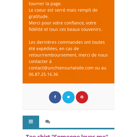
tourner la page.
Le coeur est serré mais rempli de
gratitude.
Merci pour votre confiance, votre
fidélité et tous ces beaux souvenirs.
Les dernières commandes ont toutes
été expédiées, en cas de
retour/remboursement, merci de nous
contacter à
contact@unchiensurlatoile.com ou au
06.87.25.16.36
Tee-shirt "Someone loves me"