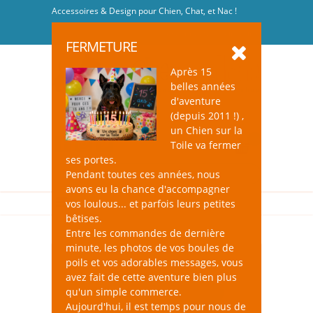
Accessoires & Design pour Chien, Chat, et Nac !
Se connecter
-
S'inscrire
FERMETURE
Après 15
belles années
d'aventure
(depuis 2011 !) ,
un Chien sur la
0
Toile va fermer
ses portes.
Pendant toutes ces années, nous
avons eu la chance d'accompagner
vos loulous... et parfois leurs petites
bêtises.
Entre les commandes de dernière
minute, les photos de vos boules de
poils et vos adorables messages, vous
avez fait de cette aventure bien plus
qu'un simple commerce.
Aujourd'hui, il est temps pour nous de