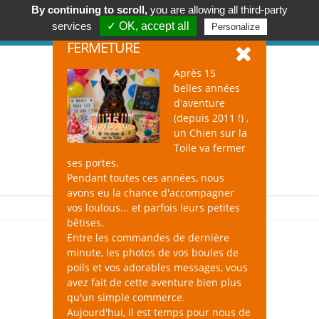
By continuing to scroll,
you are allowing all third-party
Accessoires & Design pour Chien, Chat, et Nac !
services
✓ OK, accept all
Personalize
Se connecter
-
S'inscrire
FERMETURE
Après 15
belles années
d'aventure
(depuis 2011 !) ,
un Chien sur la
0
Toile va fermer
ses portes.
Pendant toutes ces années, nous
avons eu la chance d'accompagner
vos loulous... et parfois leurs petites
bêtises.
Entre les commandes de dernière
minute, les photos de vos boules de
Wallykits pour Chat
poils et vos adorables messages, vous
avez fait de cette aventure bien plus
qu'un simple commerce.
Aujourd'hui, il est temps pour nous de