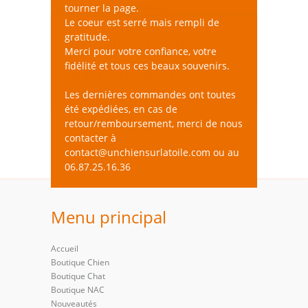
Pas de produit disponible
tourner la page.
Le coeur est serré mais rempli de
gratitude.
Produits vedettes
Merci pour votre confiance, votre
fidélité et tous ces beaux souvenirs.
Pas de produit disponible
Les dernières commandes ont toutes
été expédiées, en cas de
retour/remboursement, merci de nous
contacter à
contact@unchiensurlatoile.com ou au
06.87.25.16.36
Menu principal
Accueil
Boutique Chien
Boutique Chat
Boutique NAC
Nouveautés