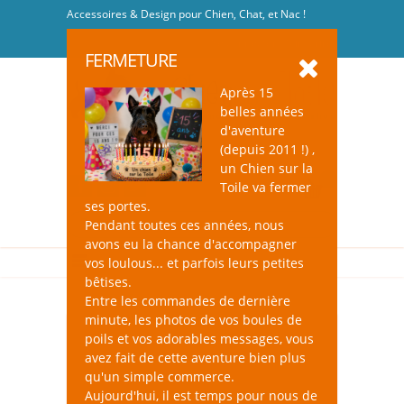
Accessoires & Design pour Chien, Chat, et Nac !
Se connecter
-
S'inscrire
FERMETURE
Après 15
belles années
d'aventure
(depuis 2011 !) ,
un Chien sur la
0
Toile va fermer
ses portes.
Pendant toutes ces années, nous
avons eu la chance d'accompagner
vos loulous... et parfois leurs petites
bêtises.
Entre les commandes de dernière
minute, les photos de vos boules de
poils et vos adorables messages, vous
avez fait de cette aventure bien plus
qu'un simple commerce.
Aujourd'hui, il est temps pour nous de