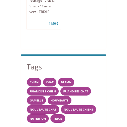
léchage "Lick &
Snack" Carré
vert - TRIXIE
11,90 €
Tags
CHIEN
CHAT
DESIGN
FRIANDISES CHIEN
FRIANDISES CHAT
GAMELLE
NOUVEAUTÉ
NOUVEAUTÉ CHAT
NOUVEAUTÉ CHIENS
NUTRITION
TRIXIE