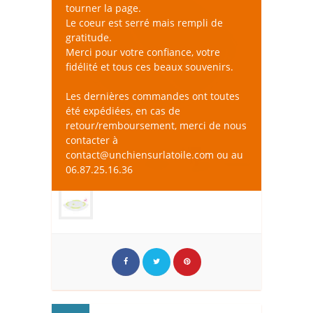
tourner la page.
Le coeur est serré mais rempli de
gratitude.
Merci pour votre confiance, votre
fidélité et tous ces beaux souvenirs.
Les dernières commandes ont toutes
été expédiées, en cas de
retour/remboursement, merci de nous
contacter à
contact@unchiensurlatoile.com ou au
06.87.25.16.36