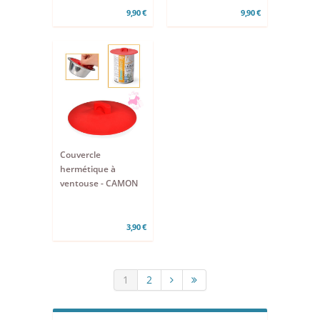
9,90 €
9,90 €
Couvercle
hermétique à
ventouse - CAMON
3,90 €
1
2