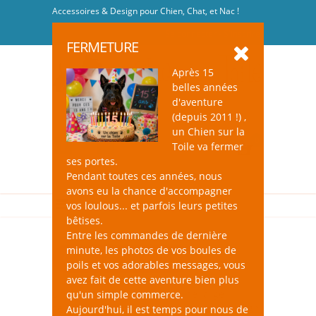
Accessoires & Design pour Chien, Chat, et Nac !
Se connecter
-
S'inscrire
FERMETURE
Après 15
belles années
d'aventure
(depuis 2011 !) ,
un Chien sur la
0
Toile va fermer
ses portes.
Pendant toutes ces années, nous
avons eu la chance d'accompagner
vos loulous... et parfois leurs petites
bêtises.
Entre les commandes de dernière
minute, les photos de vos boules de
Gamelles pour Chat
poils et vos adorables messages, vous
avez fait de cette aventure bien plus
un Chien sur la Toile, c'est une large
qu'un simple commerce.
sélection de gamelles astucieuses et design
Aujourd'hui, il est temps pour nous de