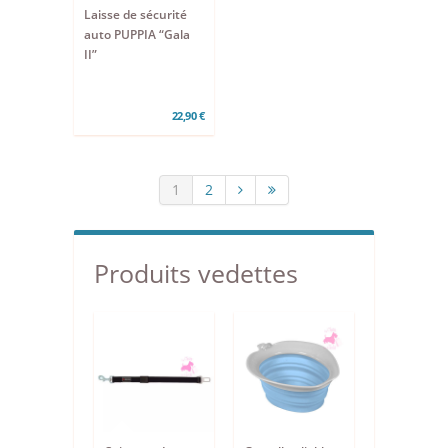
Laisse de sécurité
auto PUPPIA “Gala
II”
22,90 €
1
2
Produits vedettes