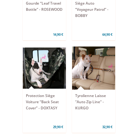
Gourde “Leaf Travel
Siège Auto
Bottle” - ROSEWOOD
“Voyageur Patrol” -
BOBBY
14,90 €
64,90 €
Protection Siège
Tyrolienne Laisse
Voiture “Back Seat
"Auto Zip Line" -
Cover” - DOXTASY
KURGO
29,90 €
32,90 €